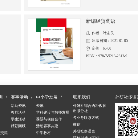
新编经贸葡语
作者：叶志良
出版日期：2021-01-05
定价：65.00
ISBN：978-7-5213-2313-9
训
赛事活动
中小学发展
联系我们
外研社多语
讨
活动资讯
资讯
外研社综合语种教育
出版分社
坛
教师活动
学科建设与教师发展
各业务联系方式
修
学生活动
课题与项目合作
微信
训
精彩回顾
活动赛事共建
外研社多语言
化交流
中学教材