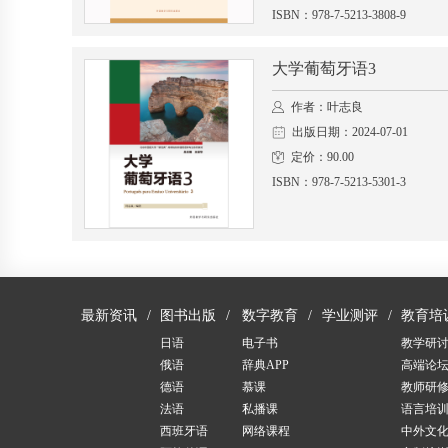
ISBN：978-7-5213-3808-9
大学葡萄牙语3
作者：叶志良
出版日期：2024-07-01
定价：90.00
ISBN：978-7-5213-5301-3
最新资讯
图书出版
数字教育
学业测评
教育培
日语
电子书
教学研
俄语
辞典APP
高端论
德语
慕课
教师研
法语
私播课
语言培
西班牙语
网络课程
中外文