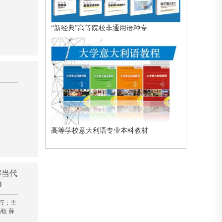
“新经典”高等院校非通用语种专...
高等学校意大利语专业本科教材
解当代
)
行；主
钰 薛