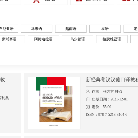
巴尼亚语
马来语
越南语
泰语
老
柬埔寨语
阿姆哈拉语
乌尔都语
拉脱维亚语
教
新经典葡汉汉葡口译教
作者：张方方 钟点
西利奥
出版日期：2021-12-01
定价：55.00
ISBN：978-7-5213-3164-6