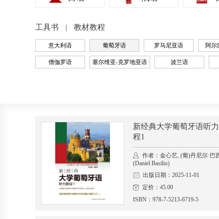
工具书
教材教程
意大利语
葡萄牙语
罗马尼亚语
阿尔
僧伽罗语
塞尔维亚-克罗地亚语
波兰语
新经典大学葡萄牙语听力
程1
作者：金心艺, (葡)丹尼尔·巴
(Daniel Basilio)
出版日期：2025-11-01
定价：45.00
ISBN：978-7-5213-6719-5