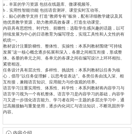
a．丰富的学习资源 包括在线题库、微课视频等。
b．实用性智能功能 包括语音测评、课堂实时互动等。
c．贴心的教学支持 打造“教师专有”板块，配有详细教学建议及其
他优质教学资源，助力教师高效备课，打造生动课堂。
内容具有思想性、时代性、前瞻性：选取学生感兴趣的话题，以可
持续发展为中心的日语教育为编写理念，实现工具性和人文性的有
机统一。
教材设计注重阶梯性、整体性、实操性：本系列教材围绕“可持续
发展”这一核心概念逐步拓展和深入，各册之间相互衔接，形成整
体。各册的单元之间、各单元的各课之间在编写设计上环环相扣、
紧密相连。
任务设计具有层次性、多样性、挑战性：本系列教材以任务为核
心，倡导“以任务促理解，以思考促表达”。各类任务由浅入深、相
互衔接，兼顾语言知识、应用能力与价值观的培养。
语言学习注重实用性、体系性、科学性：本系列教材将内容学习与
语言学习视为一个有机整体。语言学习是内容学习的基础，内容学
习又进一步强化语言能力。学习者在同一主题的多层次学习中，通
过高频接触与重复使用，逐步内化词汇与语法知识，不断巩固所学
内容。
内容介绍