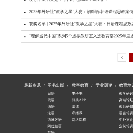
2025年外研社“教学之星”大赛：朝鲜语/韩语课程思政案
获奖名单 | 2025年外研社“教学之星”大赛：日语课程
“理解当代中国”系列5个虚拟教研室入选教育部2025年
最新资讯
图书出版
数字教育
学业测评
教育培
日语
电子书
教学研
俄语
辞典APP
高端论
德语
慕课
教师研
法语
私播课
语言培
西班牙语
网络课程
中外文
阿拉伯语
定制培
韩语