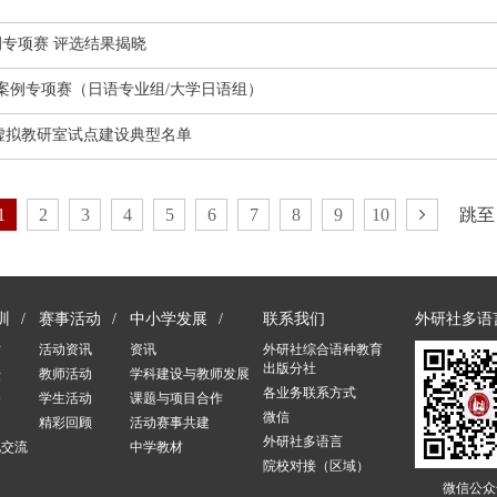
例专项赛 评选结果揭晓
思政案例专项赛（日语专业组/大学日语组）
度虚拟教研室试点建设典型名单
1
2
3
4
5
6
7
8
9
10
跳至
训
赛事活动
中小学发展
联系我们
外研社多语
讨
活动资讯
资讯
外研社综合语种教育
出版分社
坛
教师活动
学科建设与教师发展
各业务联系方式
修
学生活动
课题与项目合作
微信
训
精彩回顾
活动赛事共建
外研社多语言
化交流
中学教材
院校对接（区域）
训
微信公众