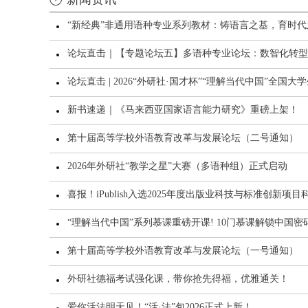
“新经典”非通用语种专业系列教材：铸语言之基，育时代
论坛直击｜【专题论坛五】多语种专业论坛：数智化转型与
论坛直击 | 2026“外研社·国才杯”“理解当代中国”全
新书速递｜《马来西亚国家语言能力研究》重磅上架！
第十届高等学校外语教育改革与发展论坛（二号通知）
2026年外研社“教学之星”大赛（多语种组）正式启动
喜报！iPublish入选2025年度出版业科技与标准创新项
“理解当代中国”系列慕课重磅开课! 10门慕课解锁中国密
第十届高等学校外语教育改革与发展论坛（一号通知）
外研社德福考试强化课，带你抢先得福，优雅通关！
爱你活法明天见！“活·法”包2026正式上新！