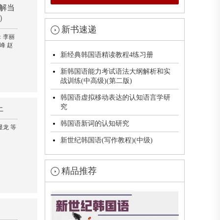
解当
）
新书速递
：李丽
峰 赵
新经典韩国语精读教程4练习册
新韩国语能力考试语法大纲解析和实
战训练(中高级)(第二版)
韩国语虚拟移动表达的认知语言学研
究
上
韩国语新词的认知研究
龙 等
新世纪韩国语(写作教程)(中级)
精品推荐