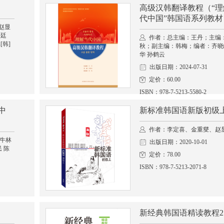
高级汉韩翻译教程（“理
代中国”韩国语系列教材
 赵显
仑廷
作者：总主编：王丹；主编
[韩]
秋；副主编：韩梅；编者：齐晓
华 孙鹤云
出版日期：2024-07-31
定价：60.00
ISBN：978-7-5213-5580-2
中
新标准韩国语新版初级
作者：李定喜、金重燮、赵显
牛林
出版日期：2020-10-01
 陈
定价：78.00
ISBN：978-7-5213-2071-8
新经典韩国语精读教程2