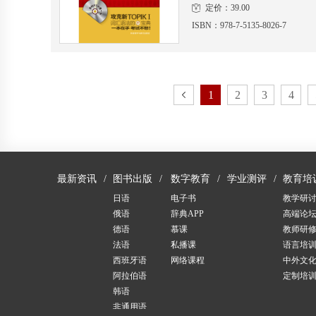
定价：39.00
ISBN：978-7-5135-8026-7
1
2
3
4
最新资讯
图书出版
数字教育
学业测评
教育培
日语
电子书
教学研
俄语
辞典APP
高端论
德语
慕课
教师研
法语
私播课
语言培
西班牙语
网络课程
中外文
阿拉伯语
定制培
韩语
非通用语