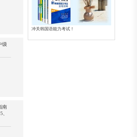
冲关韩国语能力考试！
中级
指南
5、