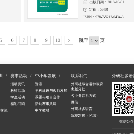
出版日期：2018-10-01
定价：59.90
ISBN：978-7-5213-0434-3
5
6
7
8
9
10
跳至
页
训
赛事活动
中小学发展
联系我们
外研社多语
讨
活动资讯
资讯
外研社综合语种教育
出版分社
坛
教师活动
学科建设与教师发展
各业务联系方式
修
学生活动
课题与项目合作
微信
训
精彩回顾
活动赛事共建
外研社多语言
化交流
中学教材
院校对接（区域）
训
微信公众