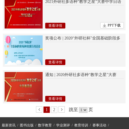
2021外研社多语种“教学之星”大赛中学日语
组报名启动
PPT下载
查看详情
奖项公布 | 2020“外研社杯”全国基础阶段多
语种技能展示评选活动
查看详情
通知 | 2020外研社多语种“教学之星”大赛
（中学德语组） 全国总决赛
查看详情
1
2
跳至
页
最新资讯
图书出版
数字教育
学业测评
教育培训
赛事活动