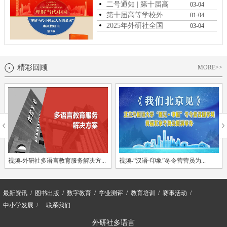
二号通知 | 第十届高
03-04
等学校外语...
第十届高等学校外
01-04
语教育改革与发...
2025年外研社全国
03-04
高等学校多语种...
精彩回顾
MORE>>
视频-外研社多语言教育服务解决方...
视频-北京外国语大学“汉语·印象...
视频-“汉语·印象”冬令营营员为...
最新资讯
图书出版
数字教育
学业测评
教育培训
赛事活动
中小学发展
联系我们
外研社多语言