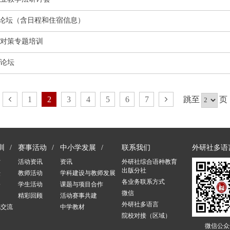
端论坛（含日程和住宿信息）
考对策专题培训
论坛
1
2
3
4
5
6
7
跳至
页
训
赛事活动
中小学发展
联系我们
外研社多语
讨
活动资讯
资讯
外研社综合语种教育
出版分社
坛
教师活动
学科建设与教师发展
各业务联系方式
修
学生活动
课题与项目合作
微信
训
精彩回顾
活动赛事共建
外研社多语言
化交流
中学教材
院校对接（区域）
训
微信公众