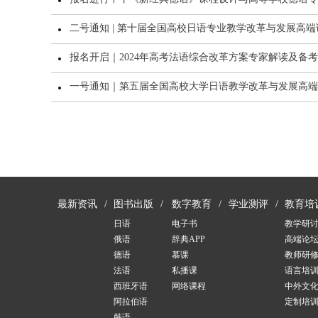
二号通知 | 第十届全国高校日语专业教学改革与发展高
报名开启｜2024年高考法语综合改革方案专家解读及备
一号通知｜第五届全国高校大学日语教学改革与发展高端
最新资讯
图书出版
数字教育
学业测评
教育培
日语
电子书
教学研
俄语
辞典APP
高端论
德语
慕课
教师研
法语
私播课
语言培
西班牙语
网络课程
中外文
阿拉伯语
定制培
韩语