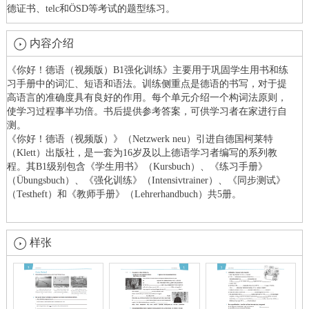
德证书、
telc
和
ÖSD
等考试的题型练习。
内容介绍
《你好！德语（视频版）
B1
强化训练》主要用于巩固学生用书和练
习手册中的词汇、短语和语法。训练侧重点是德语的书写，对于提
高语言的准确度具有良好的作用。每个单元介绍一个构词法原则，
使学习过程事半功倍。书后提供参考答案，可供学习者在家进行自
测。
《你好！德语（视频版）》（
Netzwerk neu
）引进自德国柯莱特
（
Klett
）出版社，是一套为
16
岁及以上德语学习者编写的系列教
程。其
B1
级别包含《学生用书》（
Kursbuch
）、《练习手册》
（
Übungsbuch
）、《强化训练》（
Intensivtrainer
）、《同步测试》
（
Testheft
）和《教师手册》（
Lehrerhandbuch
）共
5
册。
样张