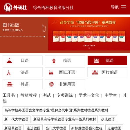
导航
综合语种教育出版分社
图书出版
PUBLISHING
日语
俄语
德语
法语
西班牙语
阿拉伯语
韩语
非通用语
工具书
教材教程
测试
专项训练
学术与文化
中学生
其
他
高等学校外国语言文学类专业“理解当代中国”系列教材德语系列教材
新一代大学德语
新经典高等学校德语专业高年级系列教材
少儿德语
新经典德语
走进德国
当代大学德语
新标准德语强化教程
走遍德国