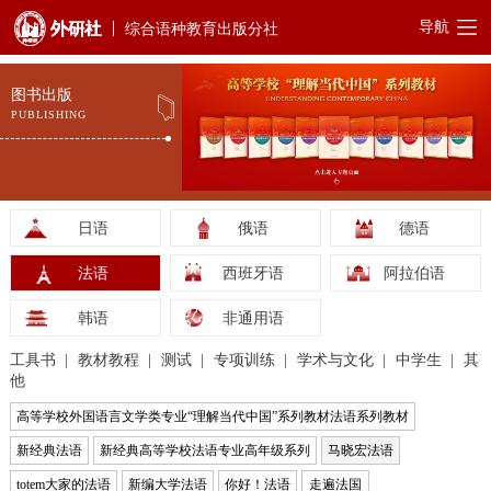
导航
综合语种教育出版分社
图书出版
PUBLISHING
日语
俄语
德语
法语
西班牙语
阿拉伯语
韩语
非通用语
工具书
教材教程
测试
专项训练
学术与文化
中学生
其
他
高等学校外国语言文学类专业“理解当代中国”系列教材法语系列教材
新经典法语
新经典高等学校法语专业高年级系列
马晓宏法语
totem大家的法语
新编大学法语
你好！法语
走遍法国