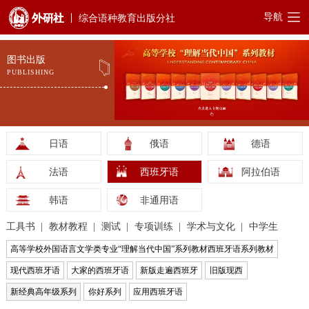
导航
综合语种教育出版分社
图书出版
PUBLISHING
日语
俄语
德语
法语
西班牙语
阿拉伯语
韩语
非通用语
工具书
教材教程
测试
专项训练
学术与文化
中学生
高等学校外国语言文学类专业“理解当代中国”系列教材西班牙语系列教材
现代西班牙语
大家的西班牙语
新版走遍西班牙
旧版现西
新经典高年级系列
你好系列
应用西班牙语