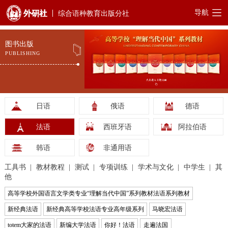
导航
综合语种教育出版分社
图书出版
PUBLISHING
日语
俄语
德语
法语
西班牙语
阿拉伯语
韩语
非通用语
工具书
教材教程
测试
专项训练
学术与文化
中学生
其
他
高等学校外国语言文学类专业“理解当代中国”系列教材法语系列教材
新经典法语
新经典高等学校法语专业高年级系列
马晓宏法语
totem大家的法语
新编大学法语
你好！法语
走遍法国