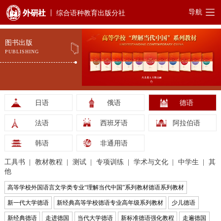
导航
综合语种教育出版分社
图书出版
PUBLISHING
日语
俄语
德语
法语
西班牙语
阿拉伯语
韩语
非通用语
工具书
教材教程
测试
专项训练
学术与文化
中学生
其
他
高等学校外国语言文学类专业“理解当代中国”系列教材德语系列教材
新一代大学德语
新经典高等学校德语专业高年级系列教材
少儿德语
新经典德语
走进德国
当代大学德语
新标准德语强化教程
走遍德国