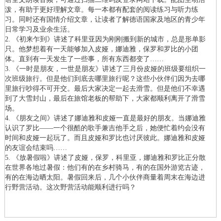
泼，有助于更好理解文章。每一本都有配套的阅读练习与听力练
习。同时还有国情介绍文章，让读者了解德语国家及地区的青少年
日常学习及业余生活。
2. 《初来乍到》讲述了科里亚因为刚刚搬到新的城市，总是形单影
只。他梦想着有一天能够加入皮娅，娜迪雅，保罗和罗比的小团
体。直到有一天发生了一些事，所有东西都变了……
3. 《一时是朋友，一世是朋友》讲述了三月份皮娅的班级要组织一
次班级旅行。但是他们到底去哪里旅行呢？这些小伙伴们因为去哪
里旅行吵得不可开交。最后大家决定一起去滑雪。但是他们不幸遇
到了大雪封山，最后在旅馆老板的帮助下，大家都顺利离开了滑雪
场。
4. 《朋友之间》讲述了娜迪雅和皮娅一直是最好的朋友。当娜迪雅
认识了罗比——一个很酷的歌手兼吉他手之后，她便忙着约会没有
时间和皮娅一起玩了。而且皮娅和罗比也讨厌彼此。娜迪雅和皮娅
的友谊会结束吗……
5. 《放暑假啦》讲述了皮娅，保罗，科里亚，娜迪雅和罗比正分散
在世界各地过暑假：他们有的在乡村骑马，有的在国外游览古迹，
有的在海边晒太阳。暑假回来后，几个小伙伴商量着周末在海边进
行野营活动。这次野营活动能顺利进行吗？