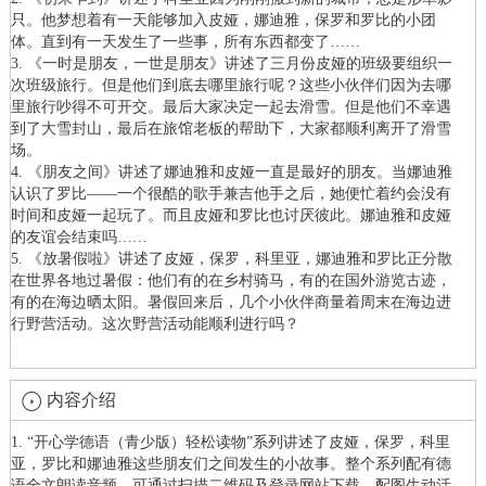
只。他梦想着有一天能够加入皮娅，娜迪雅，保罗和罗比的小团
体。直到有一天发生了一些事，所有东西都变了……
3. 《一时是朋友，一世是朋友》讲述了三月份皮娅的班级要组织一
次班级旅行。但是他们到底去哪里旅行呢？这些小伙伴们因为去哪
里旅行吵得不可开交。最后大家决定一起去滑雪。但是他们不幸遇
到了大雪封山，最后在旅馆老板的帮助下，大家都顺利离开了滑雪
场。
4. 《朋友之间》讲述了娜迪雅和皮娅一直是最好的朋友。当娜迪雅
认识了罗比——一个很酷的歌手兼吉他手之后，她便忙着约会没有
时间和皮娅一起玩了。而且皮娅和罗比也讨厌彼此。娜迪雅和皮娅
的友谊会结束吗……
5. 《放暑假啦》讲述了皮娅，保罗，科里亚，娜迪雅和罗比正分散
在世界各地过暑假：他们有的在乡村骑马，有的在国外游览古迹，
有的在海边晒太阳。暑假回来后，几个小伙伴商量着周末在海边进
行野营活动。这次野营活动能顺利进行吗？
内容介绍
1. “开心学德语（青少版）轻松读物”系列讲述了皮娅，保罗，科里
亚，罗比和娜迪雅这些朋友们之间发生的小故事。整个系列配有德
语全文朗读音频，可通过扫描二维码及登录网站下载。配图生动活