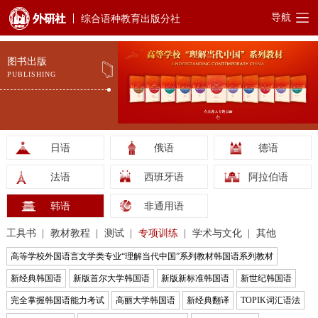
导航
综合语种教育出版分社
图书出版
PUBLISHING
日语
俄语
德语
法语
西班牙语
阿拉伯语
韩语
非通用语
工具书
教材教程
测试
专项训练
学术与文化
其他
高等学校外国语言文学类专业“理解当代中国”系列教材韩国语系列教材
新经典韩国语
新版首尔大学韩国语
新版新标准韩国语
新世纪韩国语
完全掌握韩国语能力考试
高丽大学韩国语
新经典翻译
TOPIK词汇语法