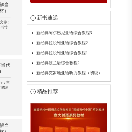
解当
材）
新书速递
 文铮；
李书竹
新经典阿尔巴尼亚语综合教程3
新经典拉脱维亚语综合教程2
新经典拉脱维亚语综合教程1
新经典波兰语综合教程2
解当代
)
新经典克罗地亚语听力教程（初级）
行；主
 陈迪
精品推荐
解当
材）