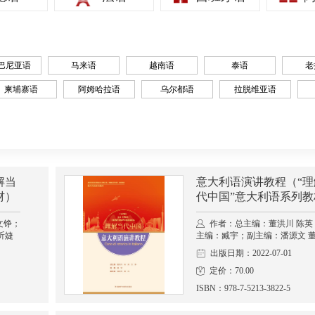
巴尼亚语
马来语
越南语
泰语
老
柬埔寨语
阿姆哈拉语
乌尔都语
拉脱维亚语
解当
意大利语演讲教程（“理
材）
代中国”意大利语系列教
文铮；
作者：总主编：董洪川 陈英
昕婕
主编：臧宇；副主编：潘源文 
出版日期：2022-07-01
定价：70.00
ISBN：978-7-5213-3822-5