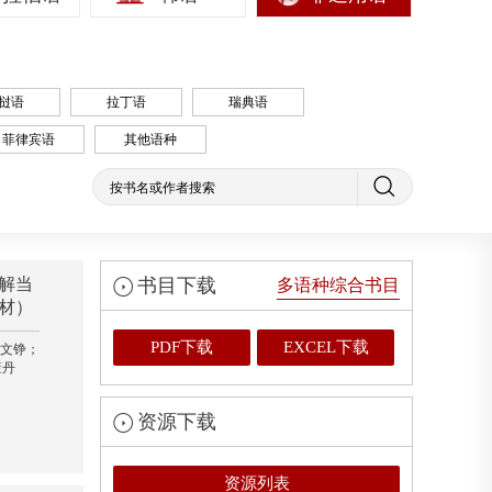
挝语
拉丁语
瑞典语
菲律宾语
其他语种
解当
书目下载
多语种综合书目
材）
PDF下载
EXCEL下载
 文铮；
董丹
资源下载
资源列表