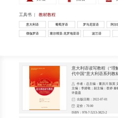
工具书
教材教程
意大利语
葡萄牙语
罗马尼亚语
阿尔
僧伽罗语
塞尔维亚-克罗地亚语
波兰语
意大利语读写教程（“理
代中国”意大利语系列教
作者：总主编：董洪川 陈英 
主编：李婧敬；副主编：昝婷 秦
许盈盈
出版日期：2022-07-01
定价：70.00
ISBN：978-7-5213-3823-2