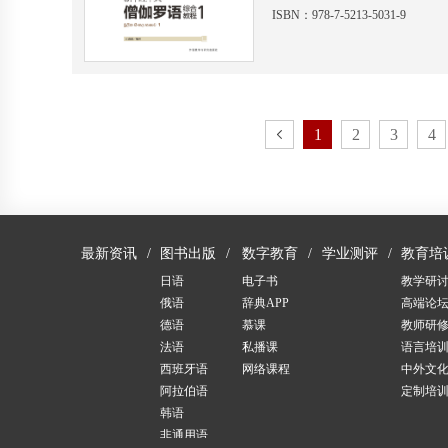
ISBN：978-7-5213-5031-9
1
2
3
4
最新资讯
图书出版
数字教育
学业测评
教育培
日语
电子书
教学研
俄语
辞典APP
高端论
德语
慕课
教师研
法语
私播课
语言培
西班牙语
网络课程
中外文
阿拉伯语
定制培
韩语
非通用语