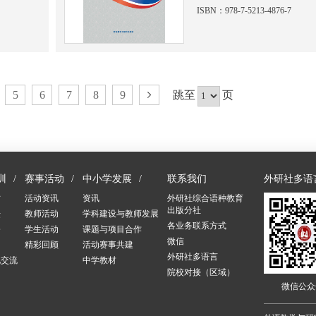
ISBN：978-7-5213-4876-7
5
6
7
8
9
跳至
页
训
赛事活动
中小学发展
联系我们
外研社多语
讨
活动资讯
资讯
外研社综合语种教育
出版分社
坛
教师活动
学科建设与教师发展
各业务联系方式
修
学生活动
课题与项目合作
微信
训
精彩回顾
活动赛事共建
外研社多语言
化交流
中学教材
院校对接（区域）
训
微信公众