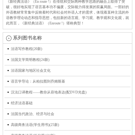
《新经典法语》（En route !）在传统和交际两种教学思路的融合上取得了突
破，很好地实现了语言基本功不偏废，交际能力得发展的双赢局面。一部好的
外语教材常常集中反映着时代和社会对外语人才的需求，体现着某种主流的外
语教学理论动态和指导思想，包括新的语言观、学习观、教学观和文化观，就
此而言，《新经典法语》（Enroute !）堪称典型！
系列图书名称
法语写作教程(20新)
法国文学简明教程(24新)
法语国家与地区社会文化
语言学导论：从柏拉图到乔姆斯基
汉法口译教程——教你从容地表达(配DVD光盘)
经济法语基础
法国当代政治、经济与社会
高级商务法语(学生用书)(25新)