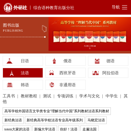
导航
综合语种教育出版分社
图书出版
PUBLISHING
日语
俄语
德语
法语
西班牙语
阿拉伯语
韩语
非通用语
工具书
教材教程
测试
专项训练
学术与文化
中学生
其
他
高等学校外国语言文学类专业“理解当代中国”系列教材法语系列教材
新经典法语
新经典高等学校法语专业高年级系列
马晓宏法语
totem大家的法语
新编大学法语
你好！法语
走遍法国