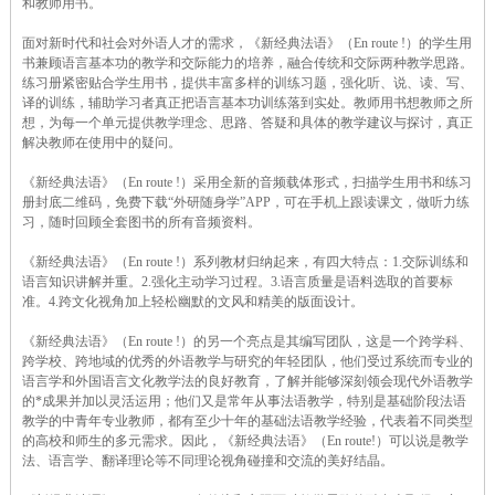
和教师用书。
面对新时代和社会对外语人才的需求，《新经典法语》（En route !）的学生用
书兼顾语言基本功的教学和交际能力的培养，融合传统和交际两种教学思路。
练习册紧密贴合学生用书，提供丰富多样的训练习题，强化听、说、读、写、
译的训练，辅助学习者真正把语言基本功训练落到实处。教师用书想教师之所
想，为每一个单元提供教学理念、思路、答疑和具体的教学建议与探讨，真正
解决教师在使用中的疑问。
《新经典法语》（En route !）采用全新的音频载体形式，扫描学生用书和练习
册封底二维码，免费下载“外研随身学”APP，可在手机上跟读课文，做听力练
习，随时回顾全套图书的所有音频资料。
《新经典法语》（En route !）系列教材归纳起来，有四大特点：1.交际训练和
语言知识讲解并重。2.强化主动学习过程。3.语言质量是语料选取的首要标
准。4.跨文化视角加上轻松幽默的文风和精美的版面设计。
《新经典法语》（En route !）的另一个亮点是其编写团队，这是一个跨学科、
跨学校、跨地域的优秀的外语教学与研究的年轻团队，他们受过系统而专业的
语言学和外国语言文化教学法的良好教育，了解并能够深刻领会现代外语教学
的*成果并加以灵活运用；他们又是常年从事法语教学，特别是基础阶段法语
教学的中青年专业教师，都有至少十年的基础法语教学经验，代表着不同类型
的高校和师生的多元需求。因此，《新经典法语》（En route!）可以说是教学
法、语言学、翻译理论等不同理论视角碰撞和交流的美好结晶。