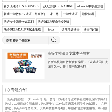
新少儿法语LES LOUSTICS
少儿法语GRENADINE
adomania中学生法语
普通中学教科书·法语（外研版）一课一练
中学生法语
勤快法语
法语专业四级考试系列
法语DELF考试轻松突破
法语DELF/DALF考试全攻略
focus
循序渐进法语
法语“漫”游
高等学校法语专业本科教材
多所高校知名教授联合编写，《走遍法国》改
编者又一力作！随书配备APP！
专题介绍
《新经典法语》（En route !）是一套专门为法语专业本科基础年级编写的系列
教材，从项目成立到出版，教材经过北二外法意语系七届学生的试用，并几经
修改，历经8年打磨而成。该系列教材共分4册，每册都包含学生用书、练习册