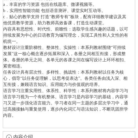
a．丰富的学习资源 包括在线题库、微课视频等。
b．实用性智能功能 包括语音测评、课堂实时互动等。
c．贴心的教学支持 打造“教师专有”板块，配有详细教学建议及其
他优质教学资源，助力教师高效备课，打造生动课堂。
内容具有思想性、时代性、前瞻性：选取学生感兴趣的话题，以可
持续发展为中心的日语教育为编写理念，实现工具性和人文性的有
机统一。
教材设计注重阶梯性、整体性、实操性：本系列教材围绕“可持续
发展”这一核心概念逐步拓展和深入，各册之间相互衔接，形成整
体。各册的单元之间、各单元的各课之间在编写设计上环环相扣、
紧密相连。
任务设计具有层次性、多样性、挑战性：本系列教材以任务为核
心，倡导“以任务促理解，以思考促表达”。各类任务由浅入深、相
互衔接，兼顾语言知识、应用能力与价值观的培养。
语言学习注重实用性、体系性、科学性：本系列教材将内容学习与
语言学习视为一个有机整体。语言学习是内容学习的基础，内容学
习又进一步强化语言能力。学习者在同一主题的多层次学习中，通
过高频接触与重复使用，逐步内化词汇与语法知识，不断巩固所学
内容。
内容介绍